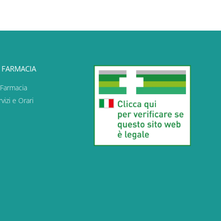
 FARMACIA
 Farmacia
vizi e Orari