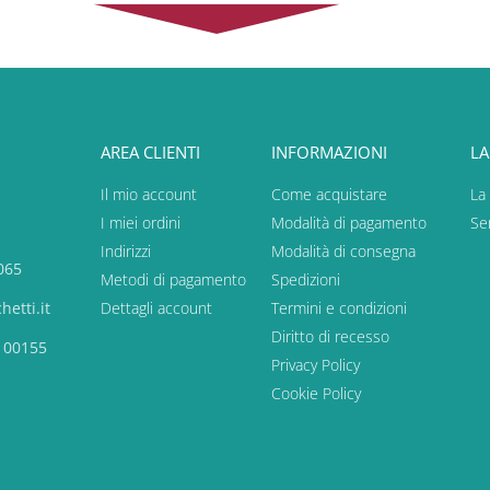
AREA CLIENTI
INFORMAZIONI
LA
Il mio account
Come acquistare
La
I miei ordini
Modalità di pagamento
Ser
Indirizzi
Modalità di consegna
065
Metodi di pagamento
Spedizioni
etti.it
Dettagli account
Termini e condizioni
Diritto di recesso
, 00155
Privacy Policy
Cookie Policy