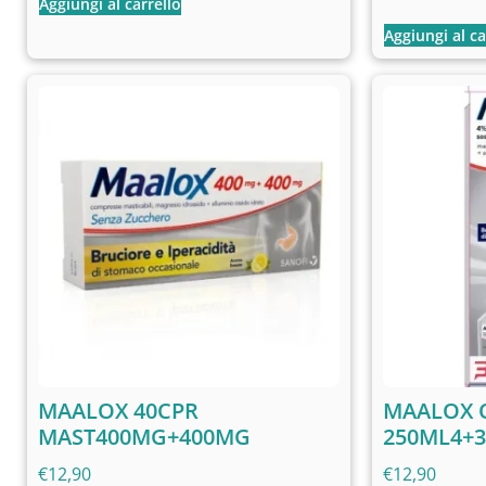
Aggiungi al carrello
Aggiungi al ca
MAALOX 40CPR
MAALOX 
MAST400MG+400MG
250ML4+
€
12,90
€
12,90