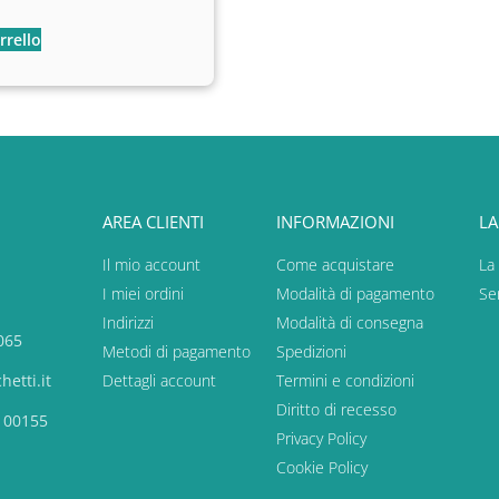
rrello
AREA CLIENTI
INFORMAZIONI
LA
Il mio account
Come acquistare
La
I miei ordini
Modalità di pagamento
Ser
Indirizzi
Modalità di consegna
065
Metodi di pagamento
Spedizioni
etti.it
Dettagli account
Termini e condizioni
Diritto di recesso
, 00155
Privacy Policy
Cookie Policy