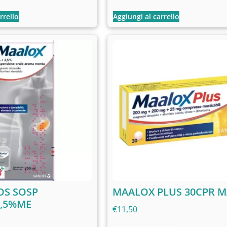
rrello
Aggiungi al carrello
OS SOSP
MAALOX PLUS 30CPR M
3,5%ME
€
11,50