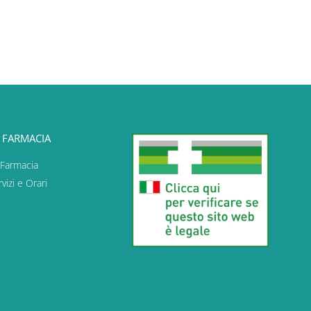
 FARMACIA
 Farmacia
vizi e Orari