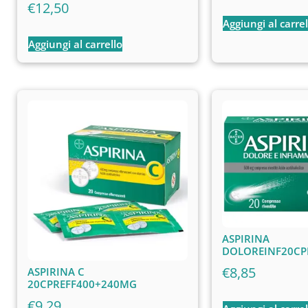
€
12,50
Aggiungi al carrel
Aggiungi al carrello
ASPIRINA
DOLOREINF20C
€
8,85
ASPIRINA C
20CPREFF400+240MG
€
9,29