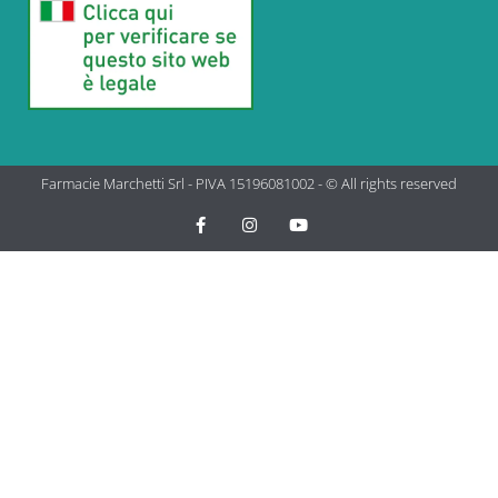
Farmacie Marchetti Srl - PIVA 15196081002 - © All rights reserved