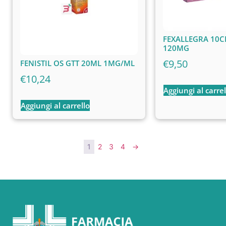
FEXALLEGRA 10C
120MG
€
9,50
FENISTIL OS GTT 20ML 1MG/ML
€
10,24
Aggiungi al carrel
Aggiungi al carrello
1
2
3
4
→