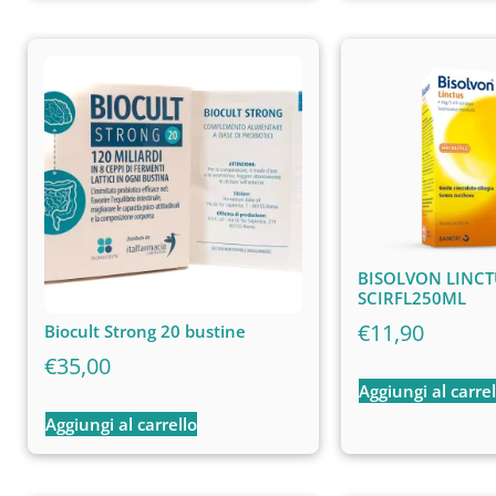
BISOLVON LINCT
SCIRFL250ML
€
11,90
Biocult Strong 20 bustine
€
35,00
Aggiungi al carrel
Aggiungi al carrello