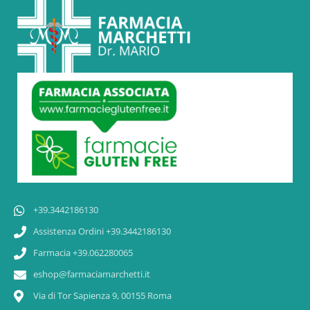
+39.3442186130
Assistenza Ordini +39.3442186130
Farmacia +39.062280065
eshop@farmaciamarchetti.it
Via di Tor Sapienza 9, 00155 Roma