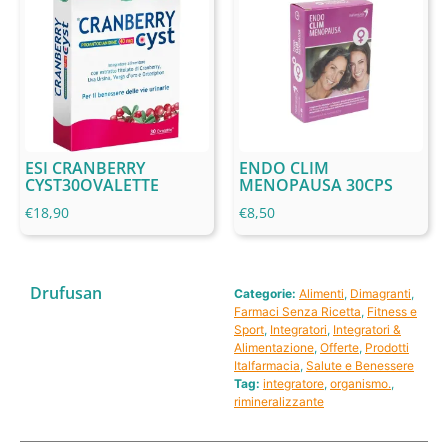
ESI CRANBERRY
ENDO CLIM
CYST30OVALETTE
MENOPAUSA 30CPS
€
18,90
€
8,50
Drufusan
Categorie:
Alimenti
,
Dimagranti
,
Farmaci Senza Ricetta
,
Fitness e
Sport
,
Integratori
,
Integratori &
Alimentazione
,
Offerte
,
Prodotti
Italfarmacia
,
Salute e Benessere
Tag:
integratore
,
organismo.
,
rimineralizzante