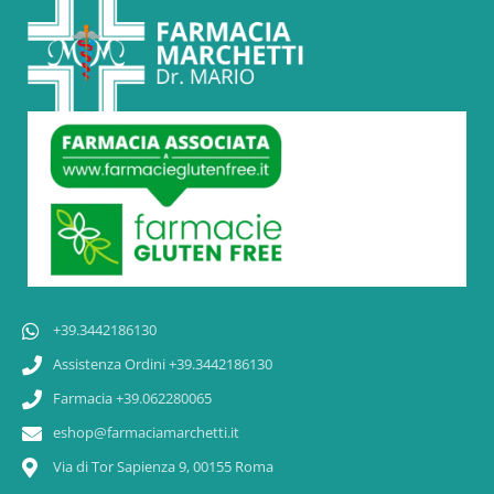
+39.3442186130
Assistenza Ordini +39.3442186130
Farmacia +39.062280065
eshop@farmaciamarchetti.it
Via di Tor Sapienza 9, 00155 Roma