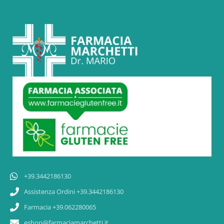
+39.3442186130
Assistenza Ordini +39.3442186130
Farmacia +39.062280065
eshop@farmaciamarchetti.it