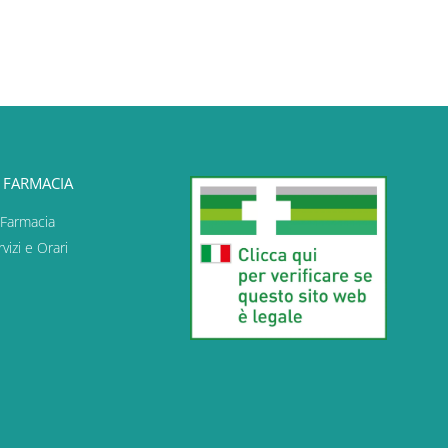
 FARMACIA
 Farmacia
vizi e Orari