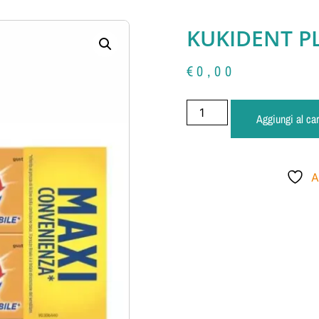
KUKIDENT P
€
0,00
Aggiungi al car
A