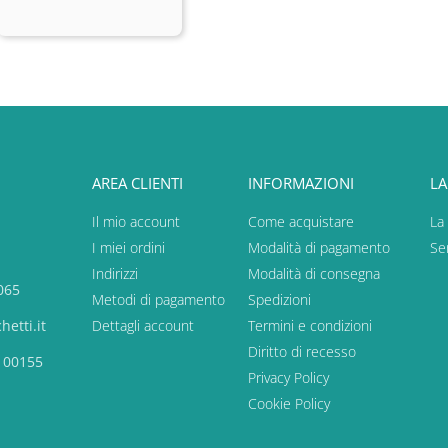
AREA CLIENTI
INFORMAZIONI
LA
Il mio account
Come acquistare
La
I miei ordini
Modalità di pagamento
Ser
Indirizzi
Modalità di consegna
065
Metodi di pagamento
Spedizioni
etti.it
Dettagli account
Termini e condizioni
Diritto di recesso
, 00155
Privacy Policy
Cookie Policy