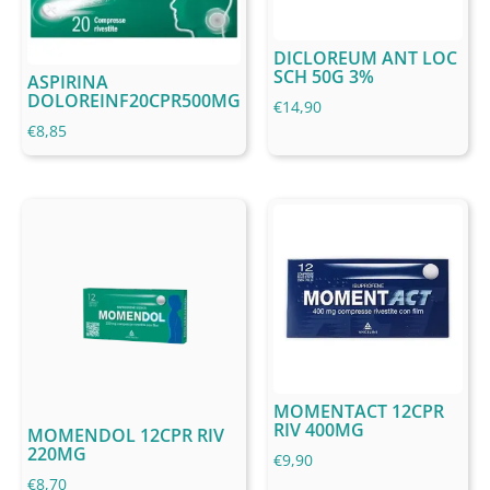
DICLOREUM ANT LOC
SCH 50G 3%
ASPIRINA
DOLOREINF20CPR500MG
€
14,90
€
8,85
MOMENTACT 12CPR
RIV 400MG
MOMENDOL 12CPR RIV
220MG
€
9,90
€
8,70