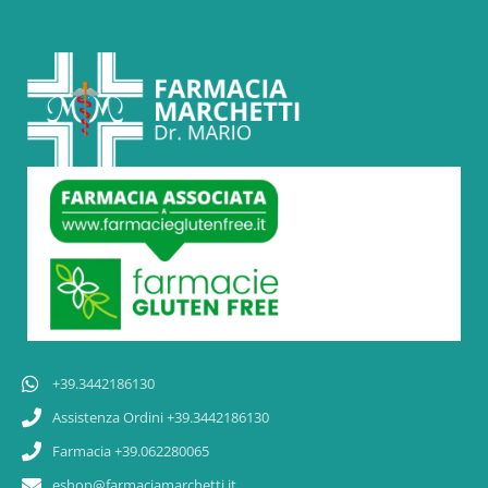
+39.3442186130
Assistenza Ordini +39.3442186130
Farmacia +39.062280065
eshop@farmaciamarchetti.it