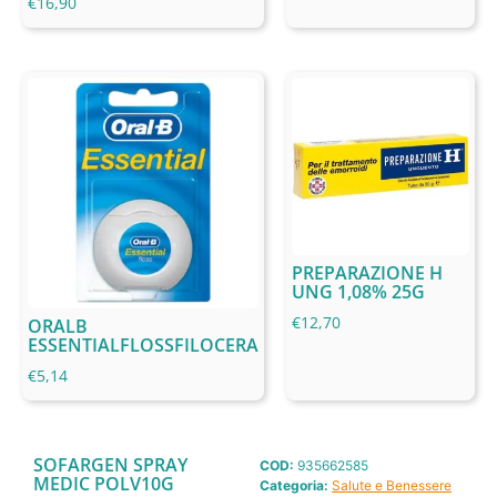
€
16,90
PREPARAZIONE H
UNG 1,08% 25G
€
12,70
ORALB
ESSENTIALFLOSSFILOCERA
€
5,14
SOFARGEN SPRAY
COD:
935662585
MEDIC POLV10G
Categoria:
Salute e Benessere