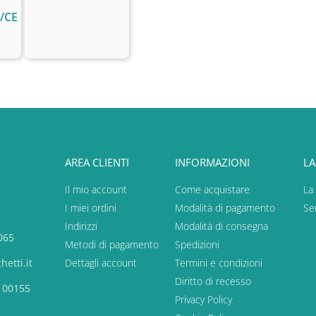
/CE
AREA CLIENTI
INFORMAZIONI
LA
Il mio account
Come acquistare
La
I miei ordini
Modalità di pagamento
Ser
Indirizzi
Modalità di consegna
065
Metodi di pagamento
Spedizioni
etti.it
Dettagli account
Termini e condizioni
Diritto di recesso
, 00155
Privacy Policy