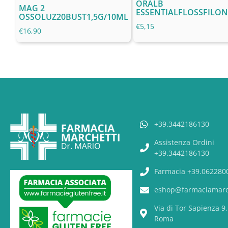
ORALB
MAG 2
ESSENTIALFLOSSFILON
OSSOLUZ20BUST1,5G/10ML
€
5,15
€
16,90
+39.3442186130
Assistenza Ordini
+39.3442186130
Farmacia +39.062280
eshop@farmaciamarch
Via di Tor Sapienza 9
Roma