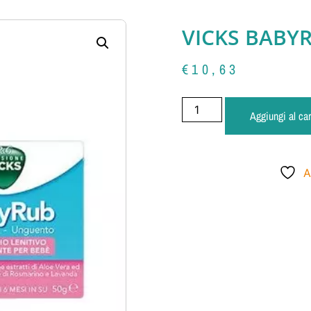
VICKS BABY
€
10,63
Aggiungi al car
A