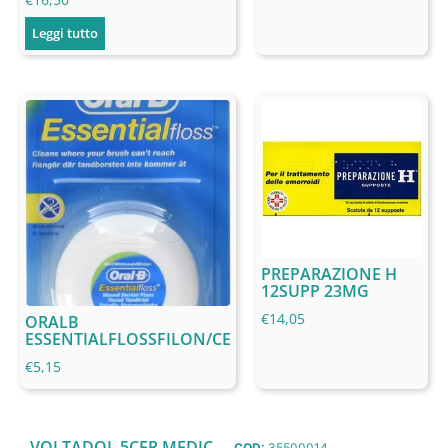
Leggi tutto
PREPARAZIONE H
12SUPP 23MG
€
14,05
ORALB
ESSENTIALFLOSSFILON/CE
€
5,15
VOLTADOL 5CER MEDIC
COD:
35500014