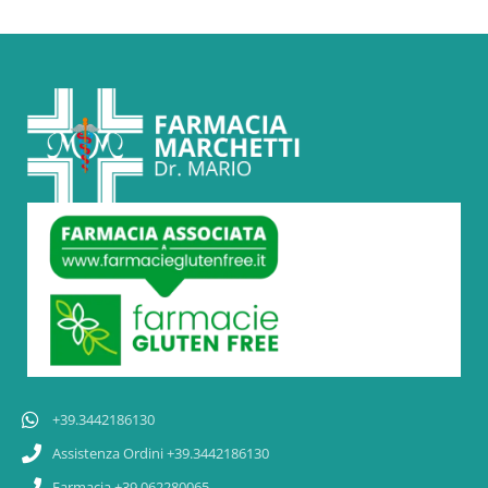
+39.3442186130
Assistenza Ordini +39.3442186130
Farmacia +39.062280065