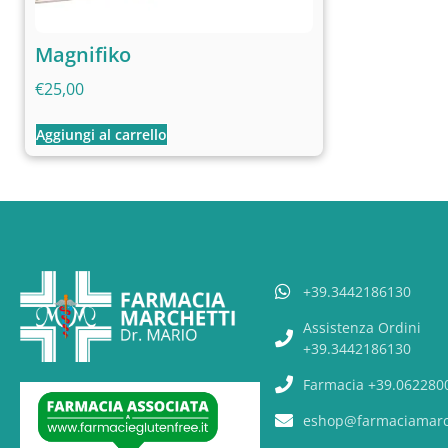
Magnifiko
€
25,00
Aggiungi al carrello
+39.3442186130
Assistenza Ordini
+39.3442186130
Farmacia +39.062280
eshop@farmaciamarch