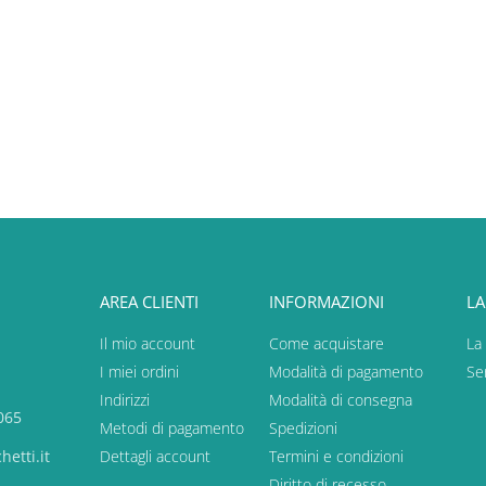
AREA CLIENTI
INFORMAZIONI
LA
Il mio account
Come acquistare
La
I miei ordini
Modalità di pagamento
Ser
Indirizzi
Modalità di consegna
065
Metodi di pagamento
Spedizioni
etti.it
Dettagli account
Termini e condizioni
Diritto di recesso