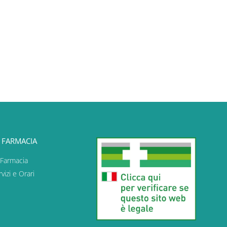
 FARMACIA
 Farmacia
vizi e Orari