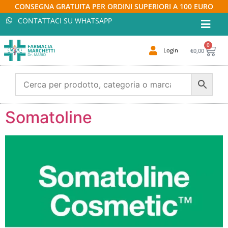
CONSEGNA GRATUITA PER ORDINI SUPERIORI A 100 EURO
CONTATTACI SU WHATSAPP
0
Login
€
0,00
Somatoline