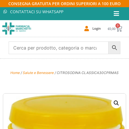
CONSEGNA GRATUITA PER ORDINI SUPERIORI A 100 EURO
CONTATTACI SU WHATSAPP
0
Login
€
0,00
Home
/
Salute e Benessere
/ CITROSODINA CLASSICA30CPRMAS